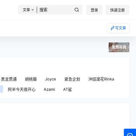
文章
登录
快速注册
写文章
免费写真
黑龙贯通
胡桃猫
Joyce
紧急企划
沖田凜花Rinka
阿半今天很开心
Azami
AT鲨