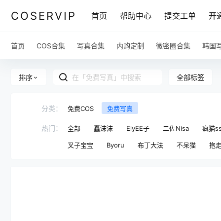
COSERVIP
首页
帮助中心
提交工单
开
首页
COS合集
写真合集
内购定制
微密圈合集
韩国
全部标签
排序
分类：
免费COS
免费写真
热门：
全部
蠢沫沫
ElyEE子
二佐Nisa
疯猫s
叉子宝宝
Byoru
布丁大法
不呆猫
抱走