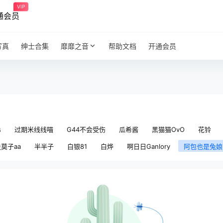
VIP
通会员
写真
绅士合集
靡靡之音
帮助文档
开通会员
s
过期米线线喵
G44不会受伤
瓜希酱
黑猫猫OvO
花铃
莫子aa
半半子
白银81
白烨
啊日日Ganlory
阿包也是兔娘