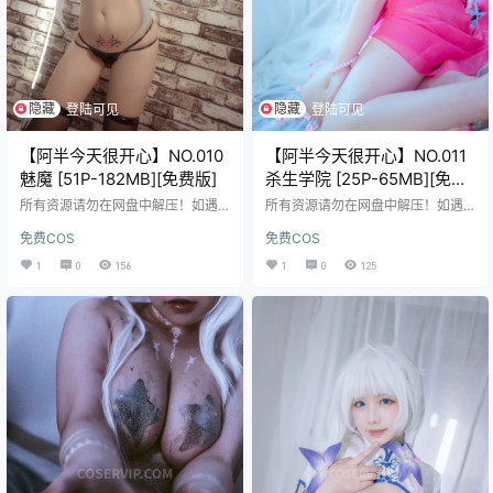
隐藏
隐藏
登陆可见
登陆可见
【阿半今天很开心】NO.010
【阿半今天很开心】NO.011
魅魔 [51P-182MB][免费版]
杀生学院 [25P-65MB][免费
版]
所有资源请勿在网盘中解压！如遇
所有资源请勿在网盘中解压！如遇
资源链接失效，请在评论区留言，
资源链接失效，请在评论区留言，
免费COS
免费COS
会尽快修复！ 免费资源使用的是二
会尽快修复！ 免费资源使用的是二
次压缩，不会解压请前往帮助中
次压缩，不会解压请前往帮助中
1
0
156
1
0
125
心，查看解压教程。
心，查看解压教程。