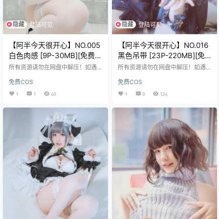
隐藏
隐藏
登陆可见
登陆可见
【阿半今天很开心】NO.005
【阿半今天很开心】NO.016
白色肉感 [9P-30MB][免费
黑色吊带 [23P-220MB][免
版]
费版]
所有资源请勿在网盘中解压！如遇
所有资源请勿在网盘中解压！如遇
资源链接失效，请在评论区留言，
资源链接失效，请在评论区留言，
免费COS
免费COS
会尽快修复！ 免费资源使用的是二
会尽快修复！ 免费资源使用的是二
次压缩，不会解压请前往帮助中
次压缩，不会解压请前往帮助中
1
1
60
1
0
124
心，查看解压教程。
心，查看解压教程。