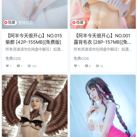
隐藏
隐藏
登陆可见
登陆可见
【阿半今天很开心】NO.015
【阿半今天很开心】NO.001
柴郡 [42P-155MB][免费版]
露背毛衣 [28P-157MB][免费
版]
所有资源请勿在网盘中解压！如遇
所有资源请勿在网盘中解压！如遇
资源链接失效，请在评论区留言，
资源链接失效，请在评论区留言，
免费COS
免费COS
会尽快修复！ 免费资源使用的是二
会尽快修复！ 免费资源使用的是二
次压缩，不会解压请前往帮助中
次压缩，不会解压请前往帮助中
1
1
105
1
0
76
心，查看解压教程。
心，查看解压教程。