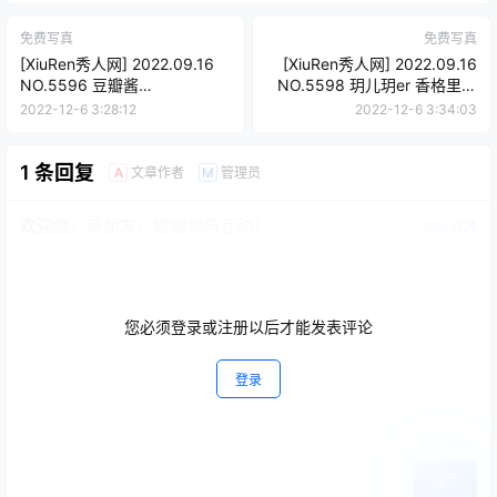
免费写真
免费写真
[XiuRen秀人网] 2022.09.16
[XiuRen秀人网] 2022.09.16
NO.5596 豆瓣酱
NO.5598 玥儿玥er 香格里拉
[82+1P739M]
旅拍 [57+1P480M]
2022-12-6 3:28:12
2022-12-6 3:34:03
1 条回复
文章作者
管理员
A
M
欢迎您，新朋友，感谢参与互动！
确认修改
您必须登录或注册以后才能发表评论
登录
提交