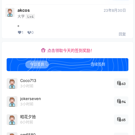
akcos
23年8月30日
大学
Lv4
。
1
0
回复
点击领取今天的签到奖励！
今日签到
连续签到
Coco713
63
3小时前
jokerseven
94
3小时前
昭花夕拾
65
6小时前
om6580