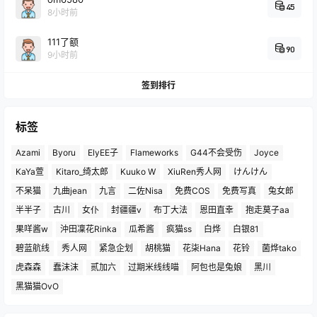
45
8小时前
111了额
90
9小时前
签到排行
标签
Azami
Byoru
ElyEE子
Flameworks
G44不会受伤
Joyce
KaYa萱
Kitaro_绮太郎
Kuuko W
XiuRen秀人网
けんけん
不呆猫
九曲jean
九言
二佐Nisa
免费COS
免费写真
兔女郎
半半子
古川
女仆
封疆疆v
布丁大法
恩田直幸
抱走莫子aa
果咩酱w
沖田凜花Rinka
瓜希酱
疯猫ss
白烨
白银81
碧蓝航线
秀人网
紧急企划
胡桃猫
花柒Hana
花铃
菌烨tako
虎森森
蠢沫沫
贰加六
过期米线线喵
阿包也是兔娘
黑川
黑猫猫OvO