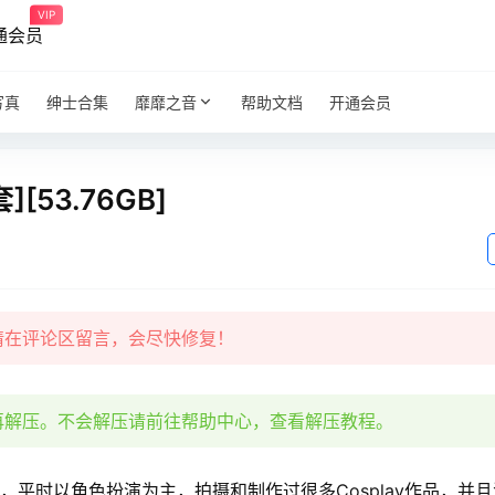
VIP
通会员
写真
绅士合集
靡靡之音
帮助文档
开通会员
[53.76GB]
请在评论区留言，会尽快修复！
再解压。不会解压请前往帮助中心，查看解压教程。
del，平时以角色扮演为主，拍摄和制作过很多Cosplay作品，并