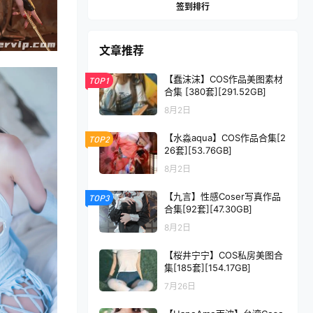
签到排行
文章推荐
【蠢沫沫】COS作品美图素材
TOP1
合集 [380套][291.52GB]
8月2日
【水淼aqua】COS作品合集[2
TOP2
26套][53.76GB]
8月2日
【九言】性感Coser写真作品
TOP3
合集[92套][47.30GB]
8月2日
【桜井宁宁】COS私房美图合
集[185套][154.17GB]
7月26日