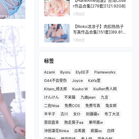
【HaneAme雨波】台湾Cose
r作品合集[279套][121.92GB]
7月8日
【Rioko凉凉子】肉扣热热子
写真作品合集[151套][89.81G
B]
7月8日
标签
Azami
Byoru
ElyEE子
Flameworks
G44不会受伤
Joyce
KaYa萱
Kitaro_绮太郎
Kuuko W
XiuRen秀人网
けんけん
不呆猫
九曲jean
九言
二佐Nisa
免费COS
免费写真
兔女郎
半半子
古川
女仆
封疆疆v
布丁大法
恩田直幸
抱走莫子aa
果咩酱w
沖田凜花Rinka
瓜希酱
疯猫ss
白烨