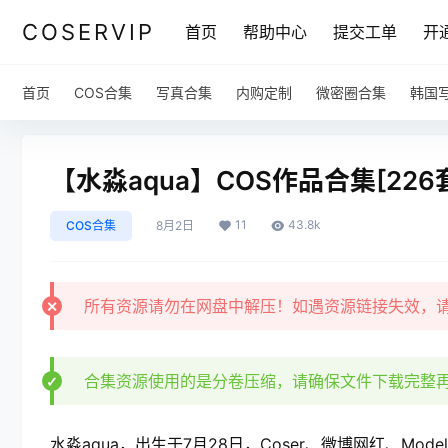
COSERVIP
首页
帮助中心
提交工单
开
首页
COS合集
写真合集
内购定制
微密圈合集
韩国
【水淼aqua】COS作品合集[226套]
11
43.8k
COS合集
8月2日
所有资源请勿在网盘中解压！如遇资源链接失效，
合集资源使用的是分卷压缩，请确保文件下载完整
水淼aqua，出生于7月28日，Coser、微博网红、Mo