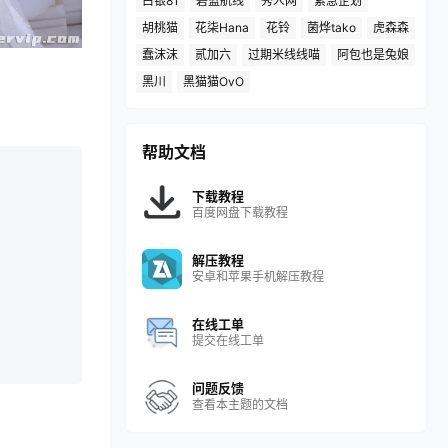
白银81
碧蓝航线
秀人网
紧急企划
胡桃猫
花柒Hana
花铃
菌烨tako
虎森森
蠢沫沫
贰加六
过期米线线喵
阿包也是兔娘
黑川
黑猫猫OvO
帮助文档
下载教程
百度网盘下载教程
解压教程
安卓和苹果手机解压教程
在线工单
提交在线工单
问题反馈
查看本主题的文档