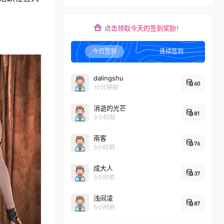
点击领取今天的签到奖励！
今日签到
连续签到
dalingshu
60
10分钟前
消逝的光芒
81
3小时前
南客
76
5小时前
成大人
37
5小时前
浅间凌
87
5小时前