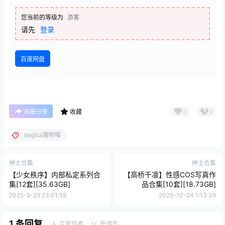
您当前的等级为
游客
请先
登录
百度网盘
2
0
海报分享
收藏
nagisa魔物喵
绅士合集
绅士合集
【少女秩序】内部私定系列合
【高桥千凛】性感COS写真作
集[12套][35.63GB]
品合集[10套][18.73GB]
2025-9-29 23:01:59
2025-10-24 1:13:39
1 条回复
文章作者
管理员
A
M