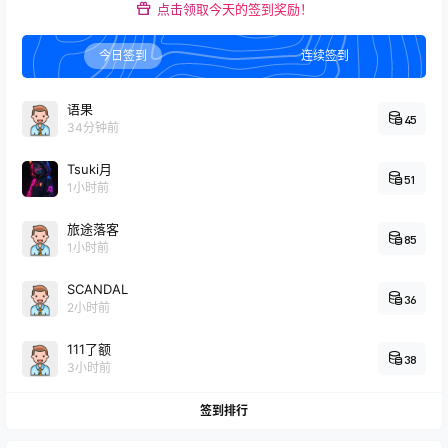
点击领取今天的签到奖励！
今日签到
连续签到
语果
45
34分钟前
Tsuki月
51
1小时前
旅途落客
85
1小时前
SCANDAL
36
2小时前
111了额
38
3小时前
签到排行