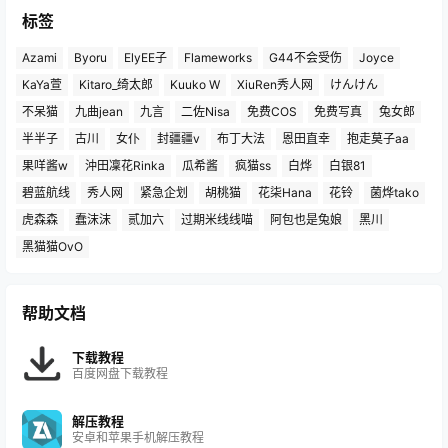
标签
Azami
Byoru
ElyEE子
Flameworks
G44不会受伤
Joyce
KaYa萱
Kitaro_绮太郎
Kuuko W
XiuRen秀人网
けんけん
不呆猫
九曲jean
九言
二佐Nisa
免费COS
免费写真
兔女郎
半半子
古川
女仆
封疆疆v
布丁大法
恩田直幸
抱走莫子aa
果咩酱w
沖田凜花Rinka
瓜希酱
疯猫ss
白烨
白银81
碧蓝航线
秀人网
紧急企划
胡桃猫
花柒Hana
花铃
菌烨tako
虎森森
蠢沫沫
贰加六
过期米线线喵
阿包也是兔娘
黑川
黑猫猫OvO
帮助文档
下载教程
百度网盘下载教程
解压教程
安卓和苹果手机解压教程