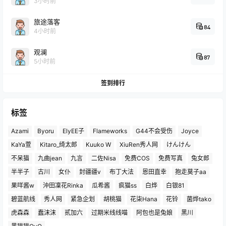
3小时前
旅途落客
84
4小时前
观澜
87
5小时前
签到排行
标签
Azami
Byoru
ElyEE子
Flameworks
G44不会受伤
Joyce
KaYa萱
Kitaro_绮太郎
Kuuko W
XiuRen秀人网
けんけん
不呆猫
九曲jean
九言
二佐Nisa
免费COS
免费写真
兔女郎
半半子
古川
女仆
封疆疆v
布丁大法
恩田直幸
抱走莫子aa
果咩酱w
沖田凜花Rinka
瓜希酱
疯猫ss
白烨
白银81
碧蓝航线
秀人网
紧急企划
胡桃猫
花柒Hana
花铃
菌烨tako
虎森森
蠢沫沫
贰加六
过期米线线喵
阿包也是兔娘
黑川