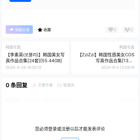
0
0
海报分享
收藏
韩国写真
韩国写真
【李素英(쏘블리)】韩国美女写
【ZziZzi】韩国性感美女COS
真作品合集[24套][55.44GB]
写真作品合集[13套]
[19.44GB]
2024-4-24 18:25:15
2024-8-5 12:08:16
0 条回复
文章作者
管理员
A
M
欢迎您，新朋友，感谢参与互动！
确认修改
您必须登录或注册以后才能发表评论