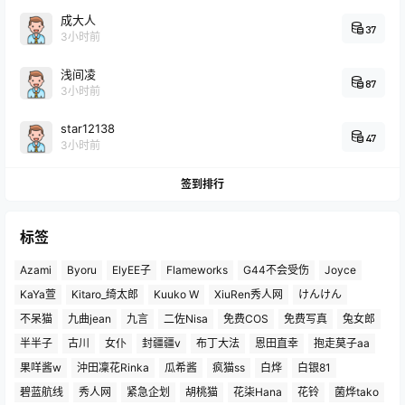
成大人
37
3小时前
浅间凌
87
3小时前
star12138
47
3小时前
签到排行
标签
Azami
Byoru
ElyEE子
Flameworks
G44不会受伤
Joyce
KaYa萱
Kitaro_绮太郎
Kuuko W
XiuRen秀人网
けんけん
不呆猫
九曲jean
九言
二佐Nisa
免费COS
免费写真
兔女郎
半半子
古川
女仆
封疆疆v
布丁大法
恩田直幸
抱走莫子aa
果咩酱w
沖田凜花Rinka
瓜希酱
疯猫ss
白烨
白银81
碧蓝航线
秀人网
紧急企划
胡桃猫
花柒Hana
花铃
菌烨tako