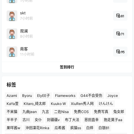
1小时前
skt
81
7小时前
观澜
71
8小时前
南客
95
11小时前
签到排行
标签
Azami
Byoru
ElyEE子
Flameworks
G44不会受伤
Joyce
KaYa萱
Kitaro_绮太郎
Kuuko W
XiuRen秀人网
けんけん
不呆猫
九曲jean
九言
二佐Nisa
免费COS
免费写真
兔女郎
半半子
古川
女仆
封疆疆v
布丁大法
恩田直幸
抱走莫子aa
果咩酱w
沖田凜花Rinka
瓜希酱
疯猫ss
白烨
白银81