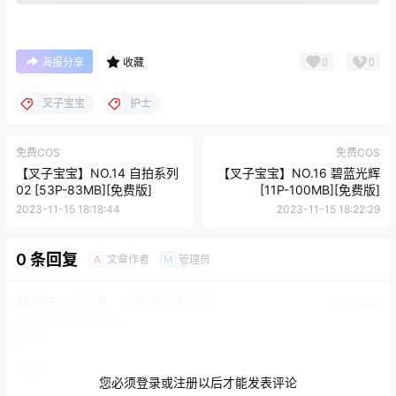
0
0
海报分享
收藏
叉子宝宝
护士
免费COS
免费COS
【叉子宝宝】NO.14 自拍系列
【叉子宝宝】NO.16 碧蓝光辉
02 [53P-83MB][免费版]
[11P-100MB][免费版]
2023-11-15 18:18:44
2023-11-15 18:22:29
0 条回复
文章作者
管理员
A
M
欢迎您，新朋友，感谢参与互动！
确认修改
您必须登录或注册以后才能发表评论