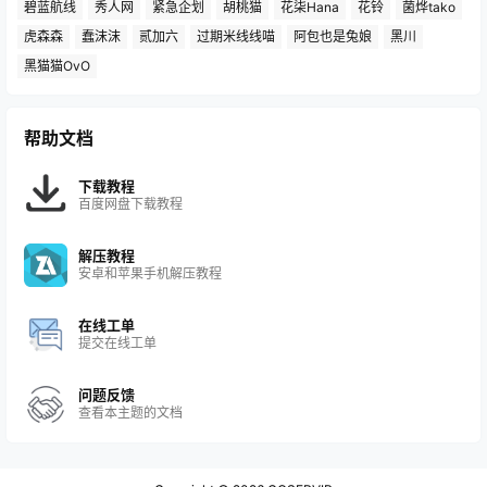
碧蓝航线
秀人网
紧急企划
胡桃猫
花柒Hana
花铃
菌烨tako
虎森森
蠢沫沫
贰加六
过期米线线喵
阿包也是兔娘
黑川
黑猫猫OvO
帮助文档
下载教程
百度网盘下载教程
解压教程
安卓和苹果手机解压教程
在线工单
提交在线工单
问题反馈
查看本主题的文档