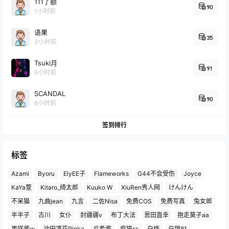
111了额
90
1小时前
语果
35
3小时前
Tsuki月
91
6小时前
SCANDAL
90
6小时前
签到排行
标签
Azami
Byoru
ElyEE子
Flameworks
G44不会受伤
Joyce
KaYa萱
Kitaro_绮太郎
Kuuko W
XiuRen秀人网
けんけん
不呆猫
九曲jean
九言
二佐Nisa
免费COS
免费写真
兔女郎
半半子
古川
女仆
封疆疆v
布丁大法
恩田直幸
抱走莫子aa
果咩酱w
沖田凜花Rinka
瓜希酱
疯猫ss
白烨
白银81