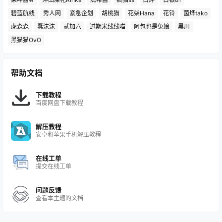
碧蓝航线
秀人网
紧急企划
胡桃猫
花柒Hana
花铃
菌烨tako
虎森森
蠢沫沫
贰加六
过期米线线喵
阿包也是兔娘
黑川
黑猫猫OvO
帮助文档
下载教程
百度网盘下载教程
解压教程
安卓和苹果手机解压教程
在线工单
提交在线工单
问题反馈
查看本主题的文档