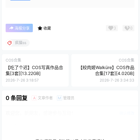
3
0
海报分享
收藏
疯猫ss
COS合集
COS合集
【吃了个迟】COS写真作品合
【絞肉姬Walküre】COS作品
集[3套][13.22GB]
合集[17套][4.02GB]
2026-7-26 3:18:57
2026-7-26 3:34:33
0 条回复
文章作者
管理员
A
M
欢迎您，新朋友，感谢参与互动！
确认修改