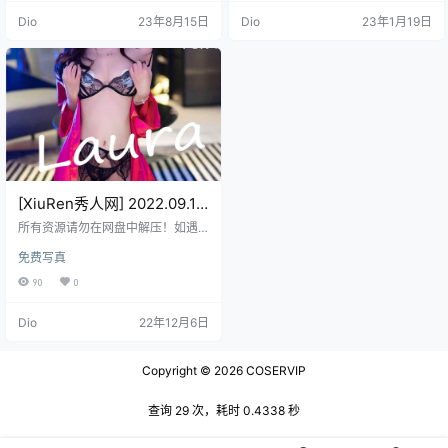
Dio
23年8月15日
Dio
23年1月19日
[XiuRen秀人网] 2022.09.14
NO.5586 laura阿姣
所有资源请勿在网盘中解压！如遇
[76+1P716M]
资源链接失效，请在评论区留言，
免费写真
会尽快修复！ 免费资源使用的是二
次压缩，不会解压请前往帮助中
90
0
心，查看解压教程。
Dio
22年12月6日
Copyright © 2026
COSERVIP
查询 29 次，耗时 0.4338 秒