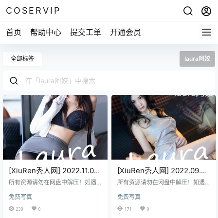
COSERVIP
首页
帮助中心
提交工单
开通会员
全部标签
laura阿姣
[XiuRen秀人网] 2022.11.02
[XiuRen秀人网] 2022.09.29
NO.5795 阿姣[67+1P177M]
NO.5659 laura阿姣
所有资源请勿在网盘中解压！如遇
所有资源请勿在网盘中解压！如遇
[免费版]
资源链接失效，请在评论区留言，
[65+1P190M]
资源链接失效，请在评论区留言，
免费写真
免费写真
会尽快修复！ 免费资源使用的是二
会尽快修复！ 免费资源使用的是二
次压缩，不会解压请前往帮助中
次压缩，不会解压请前往帮助中
230
0
171
0
心，查看解压教程。
心，查看解压教程。