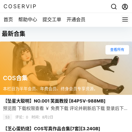
COSERVIP
首页
帮助中心
提交工单
开通会员
最新合集
查看所有
COS合集
本栏目为半年会员、年费会员、终身会员专享资源。
【坠星大聪明】NO.001 笑面教授 [84P5V-988MB]
预览图 下载权限查看 ￥ 免费下载 评论并刷新后下载 登录后下载 查看演示 attr.name： 您当前的等级为 登录后免费下载登录 小黑屋反思中，不准下载！ 评论后刷新页面下载评论 支付￥以后下载 请先登录 您今天的下载次数（次）用完了，请明天再来 支付积分以后下载立即支付 支付以后下载立即支付 您当前的用户组不允许下载升级会员 您已获得下载权限 您可以每天下载资源次，今日剩余次
53
评论：0
时间：
8月2日
【芝心蛋奶烧】COS写真作品合集[7套][3.24GB]