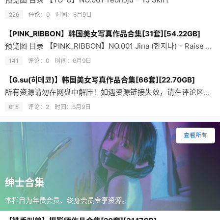
226
评论：0
时间：
6月9日
【PINK_RIBBON】韩国美女写真作品合集[31套][54.22GB]
预览图 目录 【PINK_RIBBON】NO.001 Jina (한지나) – Raise Jina
141
评论：0
时间：
6月9日
【G.su(히데코)】韩国美女写真作品合集[66套][22.70GB]
所有资源请勿在网盘中解压！如遇资源链接失效，请在评论区留言，会尽快修复！ 合集资源使用的是分卷压缩，请确保文件下载完整再解压。不会解压请前往帮助中心，查看解压教程。G.su，Jeon Ji Su 韩国…
618
评论：2
时间：
6月9日
查看所有
绅士合集
本栏目为年费会员、终身会员专享资源。